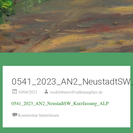
0541_2023_AN2_NeustadtSW_
10/04/2023
veedelsbuero@rathenauplatz.de
0541_2023_AN2_NeustadtSW_Kurzfassung_ALP
Kommentar hinterlassen