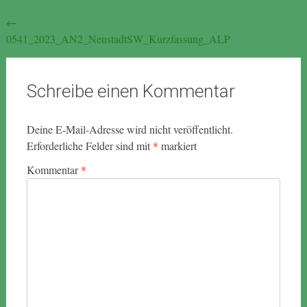
Beitragsnavigation
←
0541_2023_AN2_NeustadtSW_Kurzfassung_ALP
Schreibe einen Kommentar
Deine E-Mail-Adresse wird nicht veröffentlicht.
Erforderliche Felder sind mit
*
markiert
Kommentar
*