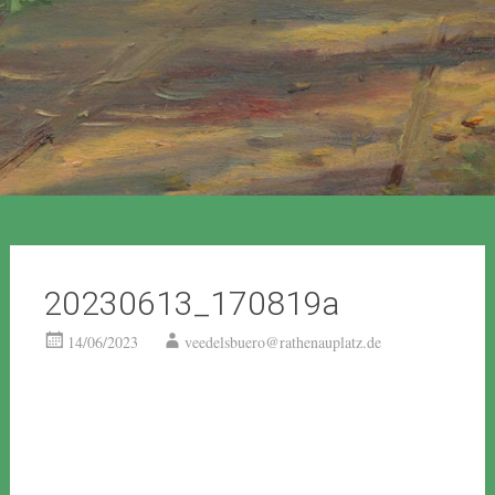
20230613_170819a
14/06/2023
veedelsbuero@rathenauplatz.de