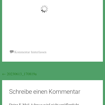
Kommentar hinterlassen
Beitragsnavigation
←
20230613_170819a
Schreibe einen Kommentar
Deine E-Mail-Adresse wird nicht veröffentlicht.