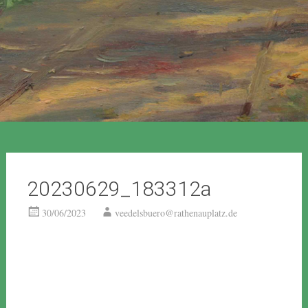
20230629_183312a
30/06/2023
veedelsbuero@rathenauplatz.de