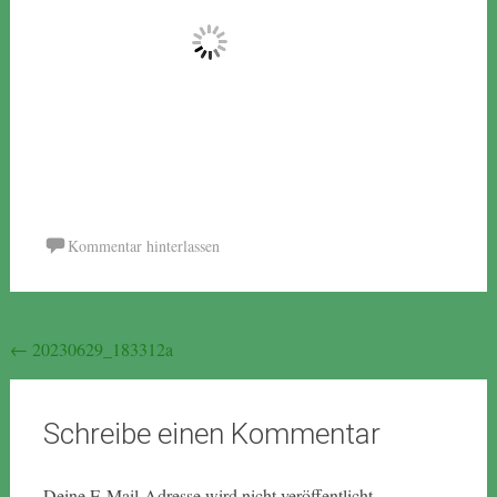
Kommentar hinterlassen
Beitragsnavigation
←
20230629_183312a
Schreibe einen Kommentar
Deine E-Mail-Adresse wird nicht veröffentlicht.