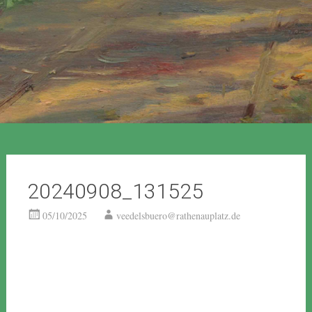
20240908_131525
05/10/2025
veedelsbuero@rathenauplatz.de