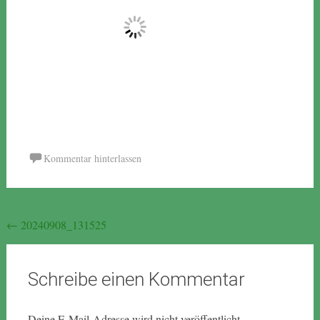
Kommentar hinterlassen
Beitragsnavigation
←
20240908_131525
Schreibe einen Kommentar
Deine E-Mail-Adresse wird nicht veröffentlicht.