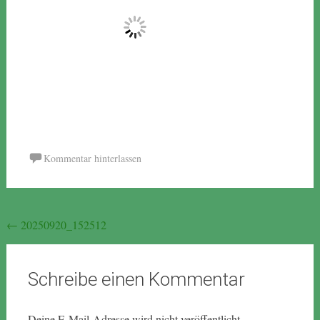
Kommentar hinterlassen
Beitragsnavigation
←
20250920_152512
Schreibe einen Kommentar
Deine E-Mail-Adresse wird nicht veröffentlicht.