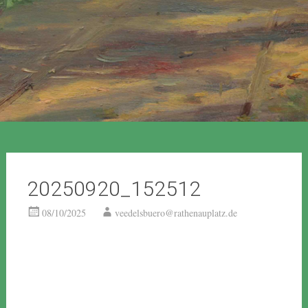
20250920_152512
08/10/2025
veedelsbuero@rathenauplatz.de