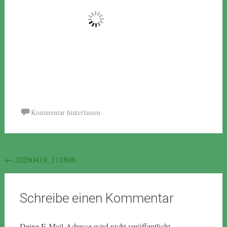
Kommentar hinterlassen
Beitragsnavigation
←
20260419_111806
Schreibe einen Kommentar
Deine E-Mail-Adresse wird nicht veröffentlicht.