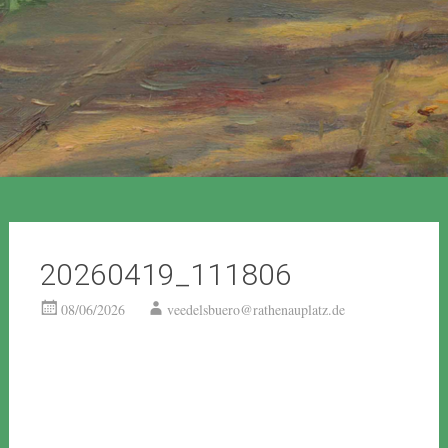
20260419_111806
08/06/2026
veedelsbuero@rathenauplatz.de