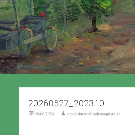
20260527_202310
08/06/2026
veedelsbuero@rathenauplatz.de