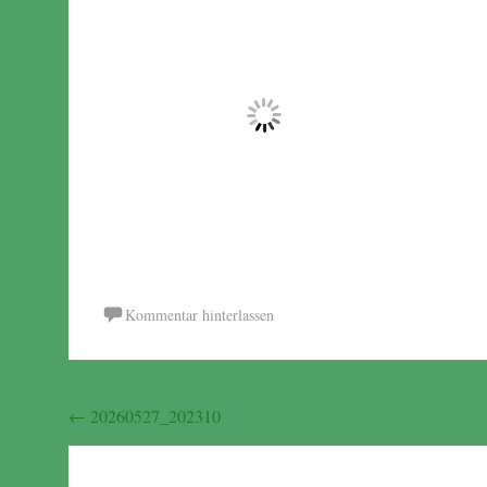
Kommentar hinterlassen
Beitragsnavigation
←
20260527_202310