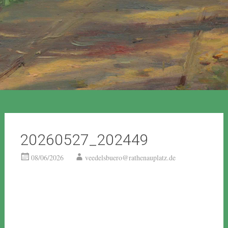
20260527_202449
08/06/2026
veedelsbuero@rathenauplatz.de