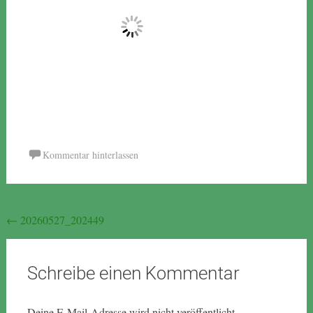
Kommentar hinterlassen
Beitragsnavigation
←
20260527_202449
Schreibe einen Kommentar
Deine E-Mail-Adresse wird nicht veröffentlicht.