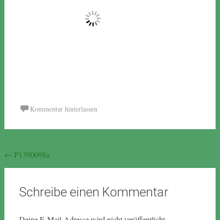
Kommentar hinterlassen
Beitragsnavigation
←
P1390098a
Schreibe einen Kommentar
Deine E-Mail-Adresse wird nicht veröffentlicht.