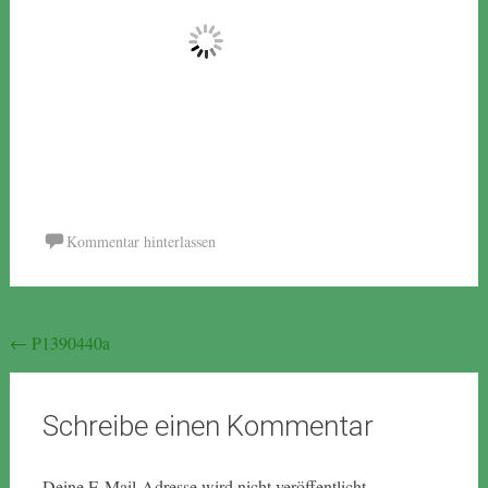
Kommentar hinterlassen
Beitragsnavigation
←
P1390440a
Schreibe einen Kommentar
Deine E-Mail-Adresse wird nicht veröffentlicht.