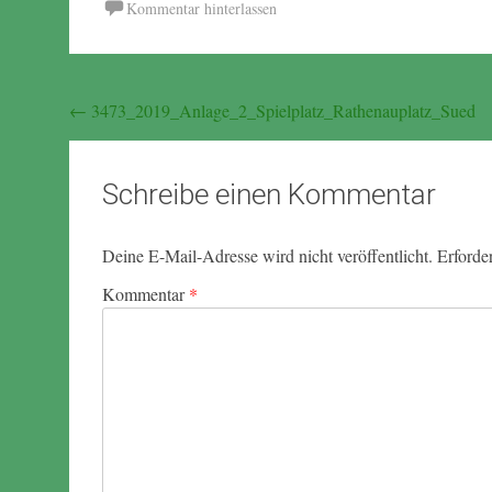
Kommentar hinterlassen
Beitragsnavigation
←
3473_2019_Anlage_2_Spielplatz_Rathenauplatz_Sued
Schreibe einen Kommentar
Deine E-Mail-Adresse wird nicht veröffentlicht.
Erforde
Kommentar
*